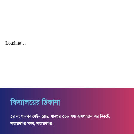
k
a
m
বিদ্যালয়ের ঠিকানা
১৪ নং খানপুর মেইন রোড, খানপুর ৩০০ শয্য হাসপাতাল এর নিকটে,
নারায়ণগঞ্জ সদর, নারায়ণগঞ্জ।