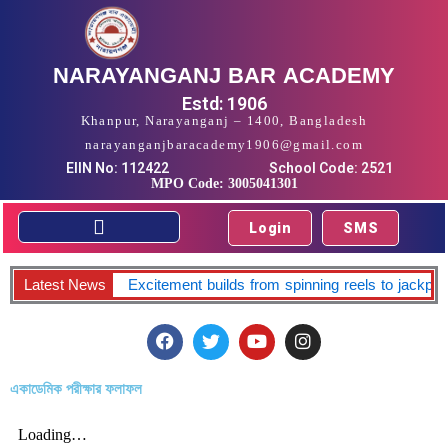
Skip
to
content
NARAYANGANJ BAR ACADEMY
Estd: 1906
Khanpur, Narayanganj – 1400, Bangladesh
narayanganjbaracademy1906@gmail.com
EIIN No: 112422
School Code: 2521
MPO Code: 3005041301
Login
SMS
Excitement builds from spinning reels to jackpot
Latest News
F
T
Y
I
a
w
o
n
c
i
u
s
e
t
t
t
একাডেমিক পরীক্ষার ফলাফল
b
t
u
a
o
e
b
g
o
r
e
r