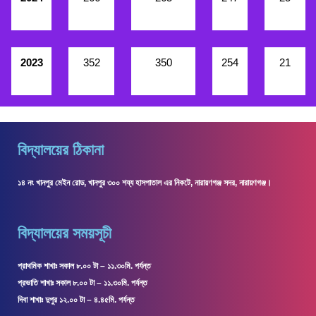
2023
352
350
254
21
বিদ্যালয়ের ঠিকানা
১৪ নং খানপুর মেইন রোড, খানপুর ৩০০ শয্য হাসপাতাল এর নিকটে, নারায়ণগঞ্জ সদর, নারায়ণগঞ্জ।
বিদ্যালয়ের সময়সূচী
প্রাথমিক শাখাঃ সকাল ৮.০০ টা – ১১.৩০মি. পর্যন্ত
প্রভাতি শাখাঃ সকাল ৮.০০ টা – ১১.৩০মি. পর্যন্ত
দিবা শাখাঃ দুপুর ১২.০০ টা – ৪.৪৫মি. পর্যন্ত