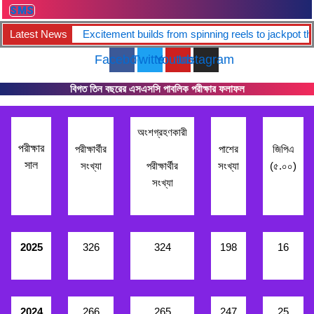
SMS
Latest News
Excitement builds from spinning reels to jackpot th
Facebook
Twitter
Youtube
Instagram
বিগত তিন বছরের এসএসসি পাবলিক পরীক্ষার ফলাফল
অংশগ্রহণকারী
পরীক্ষার
পরীক্ষার্থীর
পাশের
জিপিএ
সাল
সংখ্যা
পরীক্ষার্থীর
সংখ্যা
(৫.০০)
সংখ্যা
2025
326
324
198
16
2024
266
265
247
25