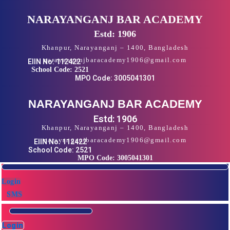
Skip
NARAYANGANJ BAR ACADEMY
to
content
Estd: 1906
Khanpur, Narayanganj – 1400, Bangladesh
narayanganjbaracademy1906@gmail.com
EIIN No: 112422
School Code: 2521
MPO Code: 3005041301
NARAYANGANJ BAR ACADEMY
Estd: 1906
Khanpur, Narayanganj – 1400, Bangladesh
narayanganjbaracademy1906@gmail.com
EIIN No: 112422
School Code: 2521
MPO Code: 3005041301
Login
SMS
Login